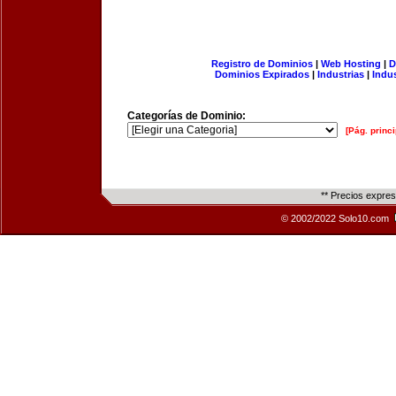
Registro de Dominios
|
Web Hosting
|
D
Dominios Expirados
|
Industrias
|
Indu
Categorías de Dominio:
[Pág. princi
** Precios expre
© 2002/2022 Solo10.com