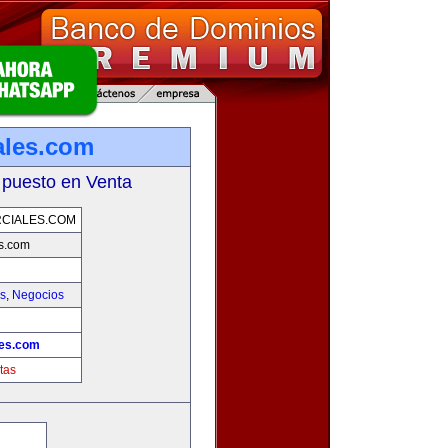
ales.com
 puesto en Venta
CIALES.COM
s.com
as
,
Negocios
les.com
tas