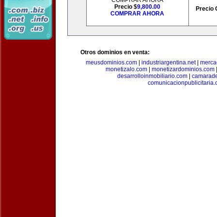
COMPRAR AHORA
Precio $
9,800.00
Precio 
COMPRAR AHORA
Otros dominios en venta:
meusdominios.com
|
industriargentina.net
|
merca
monetizalo.com
|
monetizardominios.com
desarrolloinmobiliario.com
|
camarade
comunicacionpublicitaria