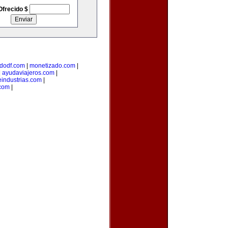
Ofrecido $
dodf.com
|
monetizado.com
|
|
ayudaviajeros.com
|
industrias.com
|
.com
|