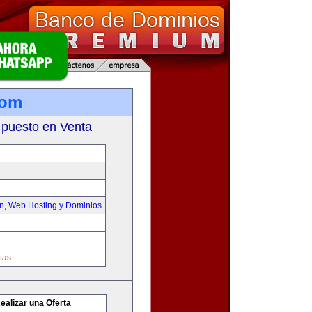
com
 puesto en Venta
on
,
Web Hosting y Dominios
tas
ealizar una Oferta