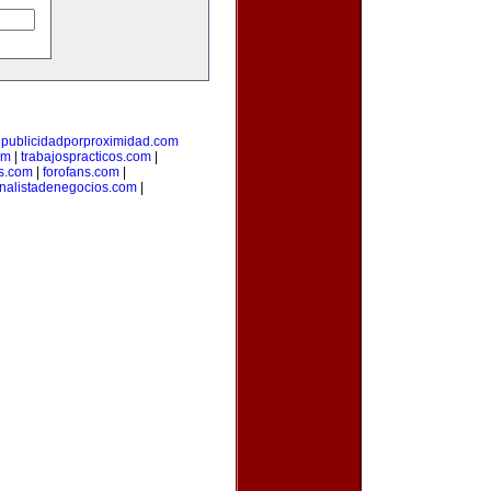
|
publicidadporproximidad.com
om
|
trabajospracticos.com
|
s.com
|
forofans.com
|
nalistadenegocios.com
|