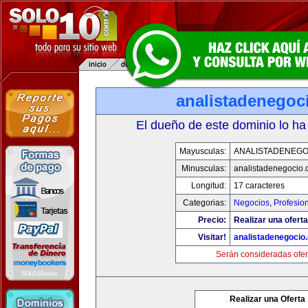
analistadenegoc
El dueño de este dominio lo ha
Mayusculas:
ANALISTADENEGO
Minusculas:
analistadenegocio
Longitud:
17 caracteres
Categorias:
Negocios
,
Profesio
Precio:
Realizar una oferta
Visitar!
analistadenegocio
Serán consideradas ofer
Realizar una Oferta