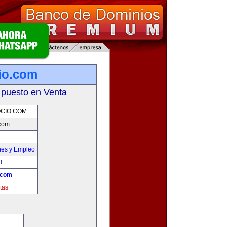
io.com
 puesto en Venta
CIO.COM
.com
nes y Empleo
!
.com
tas