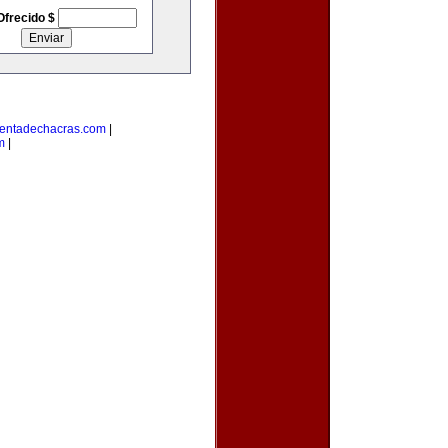
Ofrecido $
entadechacras.com
|
m
|