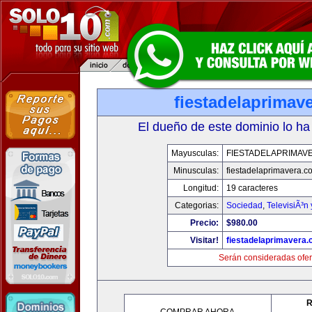
fiestadelaprimav
El dueño de este dominio lo ha
Mayusculas:
FIESTADELAPRIMAV
Minusculas:
fiestadelaprimavera.c
Longitud:
19 caracteres
Categorias:
Sociedad
,
TelevisiÃ³n
Precio:
$980.00
Visitar!
fiestadelaprimavera
Serán consideradas ofer
R