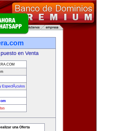
era.com
 puesto en Venta
ERA.COM
om
 y EspectÃ¡culos
.com
tas
ealizar una Oferta