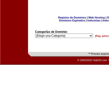
Registro de Dominios
|
Web Hosting
|
D
Dominios Expirados
|
Industrias
|
Indu
Categorías de Dominio:
[Pág. princi
** Precios expre
© 2002/2022 Solo10.com