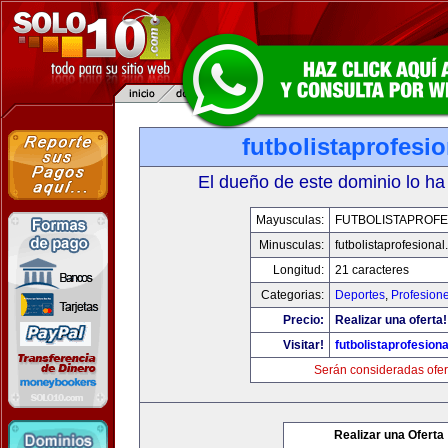
futbolistaprofesi
El dueño de este dominio lo ha
Mayusculas:
FUTBOLISTAPROFE
Minusculas:
futbolistaprofesiona
Longitud:
21 caracteres
Categorias:
Deportes
,
Profesion
Precio:
Realizar una oferta!
Visitar!
futbolistaprofesion
Serán consideradas ofer
Realizar una Oferta