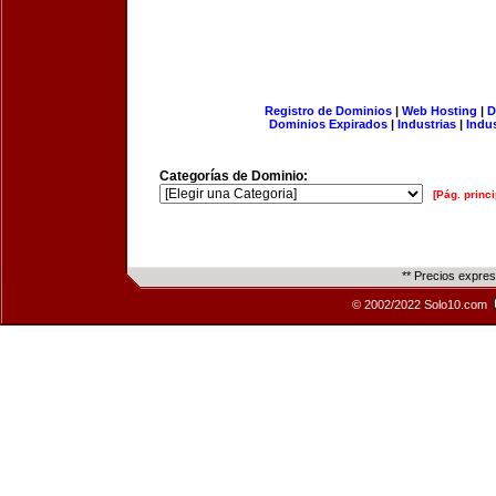
Registro de Dominios
|
Web Hosting
|
D
Dominios Expirados
|
Industrias
|
Indu
Categorías de Dominio:
[Pág. princi
** Precios expre
© 2002/2022 Solo10.com