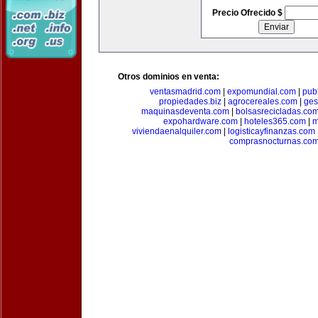
Precio Ofrecido $
Otros dominios en venta:
ventasmadrid.com
|
expomundial.com
|
pub
propiedades.biz
|
agrocereales.com
|
ges
maquinasdeventa.com
|
bolsasrecicladas.co
expohardware.com
|
hoteles365.com
|
m
viviendaenalquiler.com
|
logisticayfinanzas.com
comprasnocturnas.co