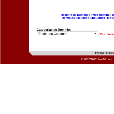
Registro de Dominios
|
Web Hosting
|
D
Dominios Expirados
|
Industrias
|
Indu
Categorías de Dominio:
[Pág. princi
** Precios expre
© 2002/2022 Solo10.com