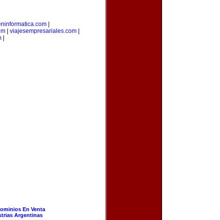
eninformatica.com
|
om
|
viajesempresariales.com
|
m
|
ominios En Venta
strias Argentinas