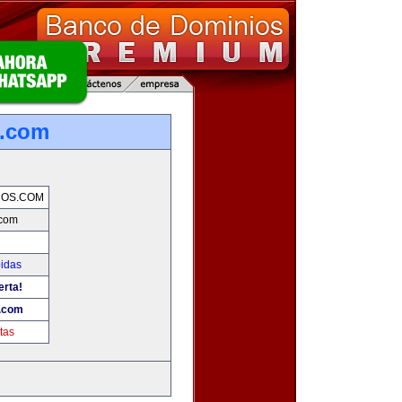
s.com
NOS.COM
.com
bidas
erta!
.com
tas