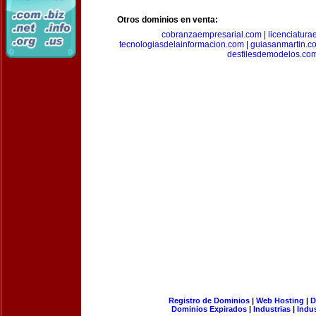
Otros dominios en venta:
cobranzaempresarial.com
|
licenciatura
tecnologiasdelainformacion.com
|
guiasanmartin.c
desfilesdemodelos.co
Registro de Dominios
|
Web Hosting
|
D
Dominios Expirados
|
Industrias
|
Indu