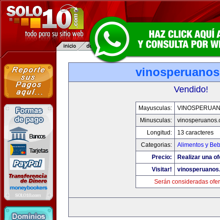
vinosperuano
Vendido!
Mayusculas:
VINOSPERUA
Minusculas:
vinosperuanos
Longitud:
13 caracteres
Categorias:
Alimentos y Be
Precio:
Realizar una of
Visitar!
vinosperuanos
Serán consideradas ofer