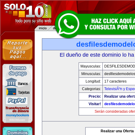
desfilesdemodel
El dueño de este dominio lo ha
Mayusculas:
DESFILESDEMO
Minusculas:
desfilesdemodelo
Longitud:
17 caracteres
Categorias:
TelevisiÃ³n y Espe
Precio:
Realizar una ofert
Visitar!
desfilesdemodel
Serán consideradas ofer
Realizar una Oferta