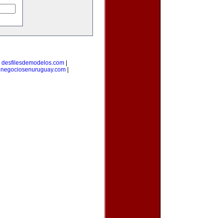
|
desfilesdemodelos.com
|
|
negociosenuruguay.com
|