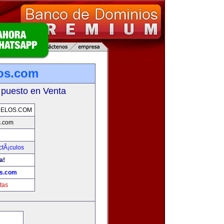
os.com
 puesto en Venta
DELOS.COM
s.com
ctÃ¡culos
a!
os.com
tas