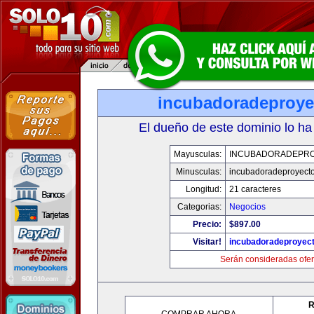
incubadoradeproy
El dueño de este dominio lo ha
Mayusculas:
INCUBADORADEPR
Minusculas:
incubadoradeproyect
Longitud:
21 caracteres
Categorias:
Negocios
Precio:
$897.00
Visitar!
incubadoradeproyec
Serán consideradas ofer
R