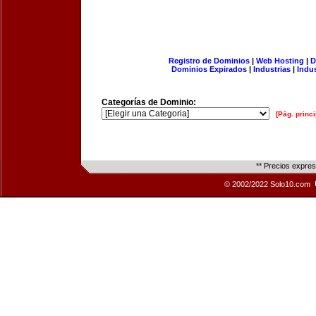
Registro de Dominios
|
Web Hosting
|
D
Dominios Expirados
|
Industrias
|
Indu
Categorías de Dominio:
[Pág. princi
** Precios expre
© 2002/2022 Solo10.com