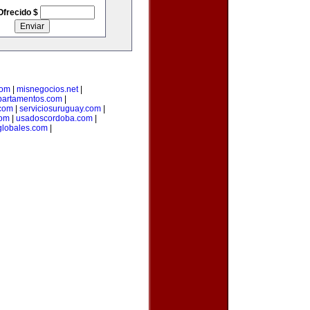
Ofrecido $
com
|
misnegocios.net
|
partamentos.com
|
com
|
serviciosuruguay.com
|
com
|
usadoscordoba.com
|
lobales.com
|