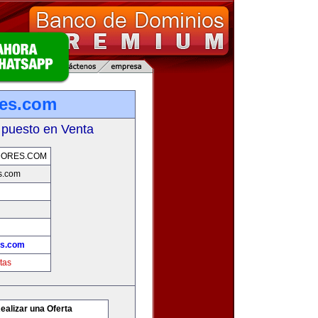
res.com
 puesto en Venta
DORES.COM
s.com
es.com
tas
ealizar una Oferta