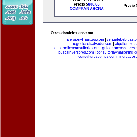
COMPRAR AHORA
Precio $
800.00
Precio 
COMPRAR AHORA
Otros dominios en venta:
inversionyfinanzas.com
|
ventadebebidas.
negocioselsalvador.com
|
alquileresde
desarrolloyconsultoria.com
|
guiadeproveedores.
buscainversores.com
|
consultoriaymarketing.
consultorespymes.com
|
mercadosg