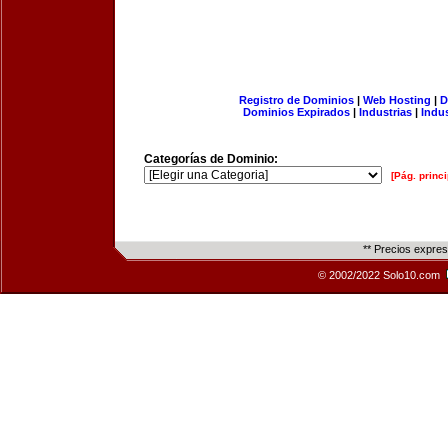
Registro de Dominios
|
Web Hosting
|
D
Dominios Expirados
|
Industrias
|
Indu
Categorías de Dominio:
[Pág. princi
** Precios expre
© 2002/2022 Solo10.com