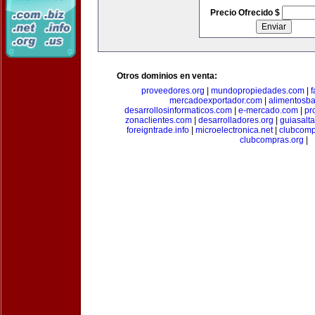
Precio Ofrecido $
Otros dominios en venta:
proveedores.org
|
mundopropiedades.com
|
f
mercadoexportador.com
|
alimentosb
desarrollosinformaticos.com
|
e-mercado.com
|
pr
zonaclientes.com
|
desarrolladores.org
|
guiasalt
foreigntrade.info
|
microelectronica.net
|
clubcom
clubcompras.org
|