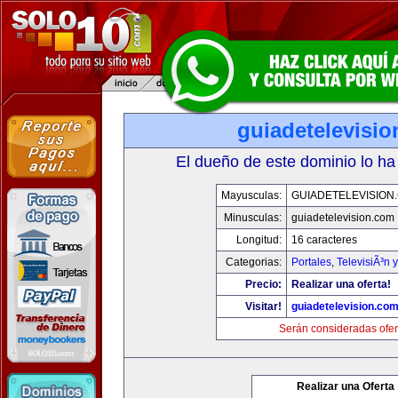
guiadetelevisi
El dueño de este dominio lo ha
Mayusculas:
GUIADETELEVISION
Minusculas:
guiadetelevision.com
Longitud:
16 caracteres
Categorias:
Portales
,
TelevisiÃ³n 
Precio:
Realizar una oferta!
Visitar!
guiadetelevision.co
Serán consideradas ofer
Realizar una Oferta