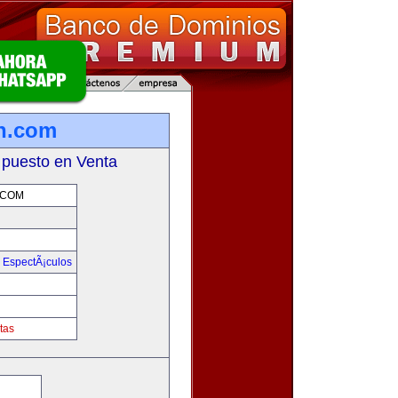
on.com
 puesto en Venta
.COM
y EspectÃ¡culos
m
tas