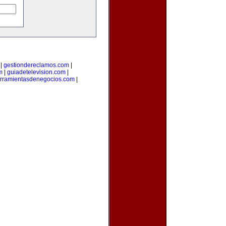
|
gestiondereclamos.com
|
m
|
guiadetelevision.com
|
rramientasdenegocios.com
|