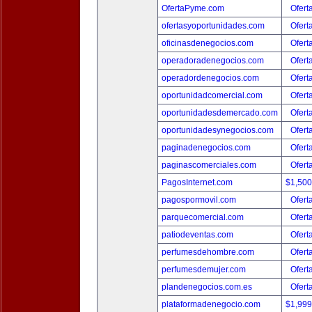
OfertaPyme.com
Ofert
ofertasyoportunidades.com
Ofert
oficinasdenegocios.com
Ofert
operadoradenegocios.com
Ofert
operadordenegocios.com
Ofert
oportunidadcomercial.com
Ofert
oportunidadesdemercado.com
Ofert
oportunidadesynegocios.com
Ofert
paginadenegocios.com
Ofert
paginascomerciales.com
Ofert
PagosInternet.com
$1,50
pagospormovil.com
Ofert
parquecomercial.com
Ofert
patiodeventas.com
Ofert
perfumesdehombre.com
Ofert
perfumesdemujer.com
Ofert
plandenegocios.com.es
Ofert
plataformadenegocio.com
$1,99