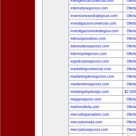
inteligenciacomercial.com
Ofert
internetynegocios.com
Ofert
inversionesestrategicas.com
Ofert
investigacioncomercial.com
Ofert
investigacionestrategica.com
Ofert
liderazgoexitoso.com
Ofert
lideresdenegocios.com
Ofert
lideresynegocios.com
Ofert
logisticaynegocios.com
Ofert
marketingcomercial.com
Ofert
marketingdenegocios.com
Ofert
masterdenegocios.com
Ofert
meetingsbydesign.com
$2,50
meganegocio.com
Ofert
melhoroferta.com
Ofert
mercadoganadero.com
Ofert
mercadomoda.com
Ofert
mercadonegocios.com
Ofert