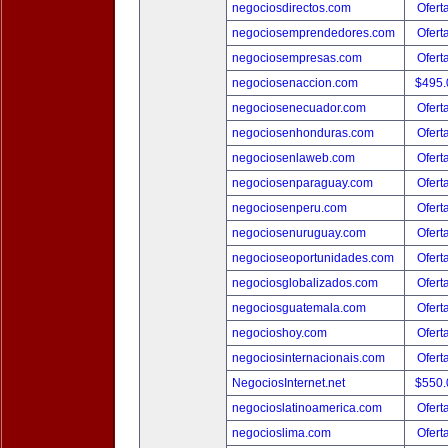
negociosdirectos.com
Ofert
negociosemprendedores.com
Ofert
negociosempresas.com
Ofert
negociosenaccion.com
$495
negociosenecuador.com
Ofert
negociosenhonduras.com
Ofert
negociosenlaweb.com
Ofert
negociosenparaguay.com
Ofert
negociosenperu.com
Ofert
negociosenuruguay.com
Ofert
negocioseoportunidades.com
Ofert
negociosglobalizados.com
Ofert
negociosguatemala.com
Ofert
negocioshoy.com
Ofert
negociosinternacionais.com
Ofert
NegociosInternet.net
$550
negocioslatinoamerica.com
Ofert
negocioslima.com
Ofert