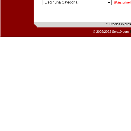
[Pág. princi
** Precios expre
© 2002/2022 Solo10.com