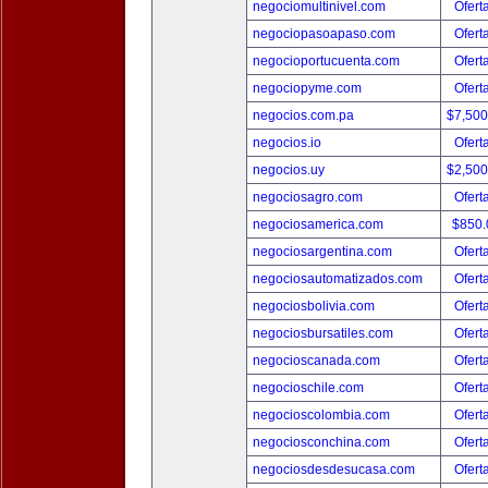
negociomultinivel.com
Ofert
negociopasoapaso.com
Ofert
negocioportucuenta.com
Ofert
negociopyme.com
Ofert
negocios.com.pa
$7,50
negocios.io
Ofert
negocios.uy
$2,50
negociosagro.com
Ofert
negociosamerica.com
$850
negociosargentina.com
Ofert
negociosautomatizados.com
Ofert
negociosbolivia.com
Ofert
negociosbursatiles.com
Ofert
negocioscanada.com
Ofert
negocioschile.com
Ofert
negocioscolombia.com
Ofert
negociosconchina.com
Ofert
negociosdesdesucasa.com
Ofert