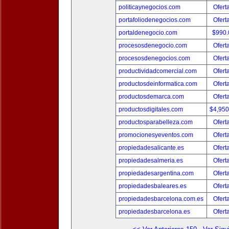
politicaynegocios.com
Ofert
portafoliodenegocios.com
Ofert
portaldenegocio.com
$990
procesosdenegocio.com
Ofert
procesosdenegocios.com
Ofert
productividadcomercial.com
Ofert
productosdeinformatica.com
Ofert
productosdemarca.com
Ofert
productosdigitales.com
$4,95
productosparabelleza.com
Ofert
promocionesyeventos.com
Ofert
propiedadesalicante.es
Ofert
propiedadesalmeria.es
Ofert
propiedadesargentina.com
Ofert
propiedadesbaleares.es
Ofert
propiedadesbarcelona.com.es
Ofert
propiedadesbarcelona.es
Ofert