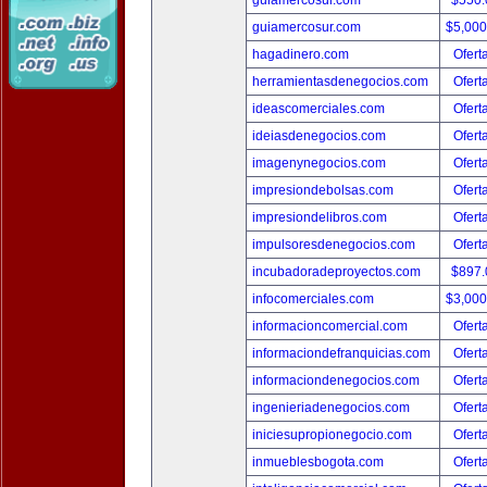
guiamercosul.com
$550
guiamercosur.com
$5,00
hagadinero.com
Ofert
herramientasdenegocios.com
Ofert
ideascomerciales.com
Ofert
ideiasdenegocios.com
Ofert
imagenynegocios.com
Ofert
impresiondebolsas.com
Ofert
impresiondelibros.com
Ofert
impulsoresdenegocios.com
Ofert
incubadoradeproyectos.com
$897
infocomerciales.com
$3,00
informacioncomercial.com
Ofert
informaciondefranquicias.com
Ofert
informaciondenegocios.com
Ofert
ingenieriadenegocios.com
Ofert
iniciesupropionegocio.com
Ofert
inmueblesbogota.com
Ofert