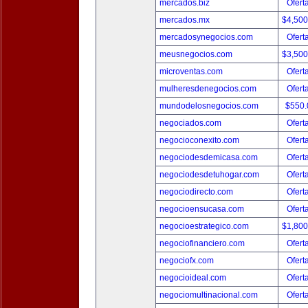
mercados.biz
Ofert
mercados.mx
$4,50
mercadosynegocios.com
Ofert
meusnegocios.com
$3,50
microventas.com
Ofert
mulheresdenegocios.com
Ofert
mundodelosnegocios.com
$550
negociados.com
Ofert
negocioconexito.com
Ofert
negociodesdemicasa.com
Ofert
negociodesdetuhogar.com
Ofert
negociodirecto.com
Ofert
negocioensucasa.com
Ofert
negocioestrategico.com
$1,80
negociofinanciero.com
Ofert
negociofx.com
Ofert
negocioideal.com
Ofert
negociomultinacional.com
Ofert