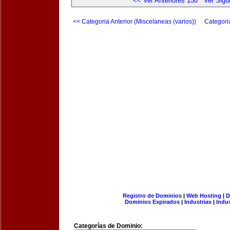
<< Ver Anteriores 150
Ver Sigu
<< Categoria Anterior (Miscelaneas (varios))
Categori
Registro de Dominios
|
Web Hosting
|
D
Dominios Expirados
|
Industrias
|
Indu
Categorías de Dominio: