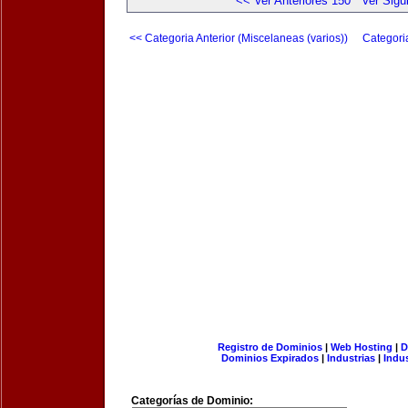
<< Ver Anteriores 150
Ver Sigu
<< Categoria Anterior (Miscelaneas (varios))
Categori
Registro de Dominios
|
Web Hosting
|
D
Dominios Expirados
|
Industrias
|
Indu
Categorías de Dominio: