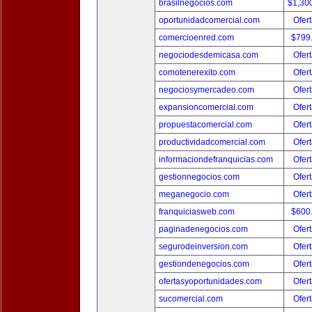
brasilnegocios.com
$1,30
oportunidadcomercial.com
Ofert
comercioenred.com
$799
negociodesdemicasa.com
Ofert
comotenerexito.com
Ofert
negociosymercadeo.com
Ofert
expansioncomercial.com
Ofert
propuestacomercial.com
Ofert
productividadcomercial.com
Ofert
informaciondefranquicias.com
Ofert
gestionnegocios.com
Ofert
meganegocio.com
Ofert
franquiciasweb.com
$600
paginadenegocios.com
Ofert
segurodeinversion.com
Ofert
gestiondenegocios.com
Ofert
ofertasyoportunidades.com
Ofert
sucomercial.com
Ofert