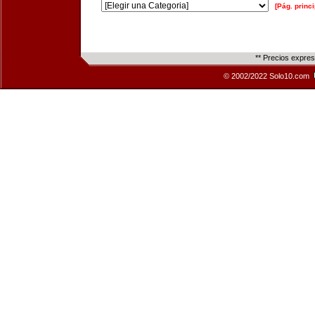
[Pág. princi
** Precios expre
© 2002/2022 Solo10.com