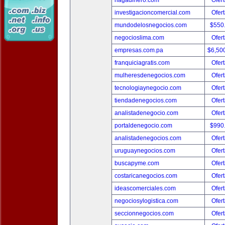
hagadinero.com
Ofert
investigacioncomercial.com
Ofert
mundodelosnegocios.com
$550
negocioslima.com
Ofert
empresas.com.pa
$6,50
franquiciagratis.com
Ofert
mulheresdenegocios.com
Ofert
tecnologiaynegocio.com
Ofert
tiendadenegocios.com
Ofert
analistadenegocio.com
Ofert
portaldenegocio.com
$990
analistadenegocios.com
Ofert
uruguaynegocios.com
Ofert
buscapyme.com
Ofert
costaricanegocios.com
Ofert
ideascomerciales.com
Ofert
negociosylogistica.com
Ofert
seccionnegocios.com
Ofert