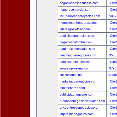
negociosdesdesucasa.com
Ofert
nombrecomercial.com
Ofert
incubadoradeproyectos.com
$897
negociosenhonduras.com
Ofert
liderazgoexitoso.com
Ofert
analisisdenegocios.com
Ofert
negocioscolombia.com
Ofert
paginascomerciales.com
Ofert
coachingdenegocios.com
$550
datoscomerciales.com
Ofert
zonaempresarial.com
$790
cotizaciones.net
$4,80
marketingdenegocios.com
Ofert
almaceneros.com
Ofert
publicidadnegocios.com
Ofert
ruedasdenegociosvirtuales.com
Ofert
encuentrosdenegocios.org
Ofert
tarjetasdenegocios.com
Ofert