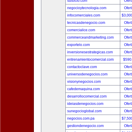
susocio.com
Ofert
negocioytecnologia.com
Ofert
infocomerciales.com
$3,00
tecnicasdenegocio.com
Ofert
comercialice.com
Ofert
commerceandmarketing.com
Ofert
exportelo.com
Ofert
inversionesestrategicas.com
Ofert
entrenamientocomercial.com
$590
contactoclave.com
Ofert
universodenegocios.com
Ofert
visionynegocios.com
Ofert
cafedemaquina.com
Ofert
desarrollocomercial.com
Ofert
ideiasdenegocios.com
Ofert
sunegocioglobal.com
Ofert
negocios.com.pa
$7,50
gestiondenegocio.com
Ofert