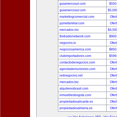
guiamercosul.com
$550
guiamercosur.com
$5,00
marketingcomercial.com
Ofert
pymefamiliar.com
Ofert
mercados.mx
$4,50
thetradernetwork.com
$900
negocios.io
Ofert
negociosamerica.com
$850
clubimportadores.com
$599
contactodenegocios.com
Ofert
agendadereuniones.com
Ofert
rednegocios.net
Ofert
mercados.biz
Ofert
alquileresbrasil.com
Ofert
inmueblesbogota.com
Ofert
propiedadesalicante.es
Ofert
propiedadesalmeria.es
Ofert