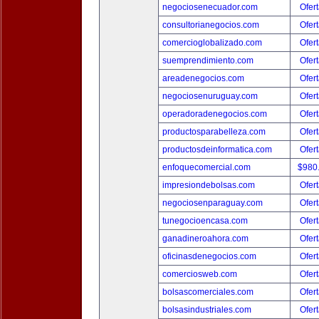
negociosenecuador.com
Ofert
consultorianegocios.com
Ofert
comercioglobalizado.com
Ofert
suemprendimiento.com
Ofert
areadenegocios.com
Ofert
negociosenuruguay.com
Ofert
operadoradenegocios.com
Ofert
productosparabelleza.com
Ofert
productosdeinformatica.com
Ofert
enfoquecomercial.com
$980
impresiondebolsas.com
Ofert
negociosenparaguay.com
Ofert
tunegocioencasa.com
Ofert
ganadineroahora.com
Ofert
oficinasdenegocios.com
Ofert
comerciosweb.com
Ofert
bolsascomerciales.com
Ofert
bolsasindustriales.com
Ofert