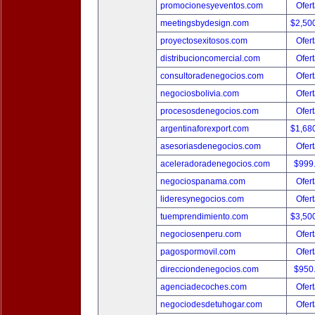
promocionesyeventos.com
Ofert
meetingsbydesign.com
$2,50
proyectosexitosos.com
Ofert
distribucioncomercial.com
Ofert
consultoradenegocios.com
Ofert
negociosbolivia.com
Ofert
procesosdenegocios.com
Ofert
argentinaforexport.com
$1,68
asesoriasdenegocios.com
Ofert
aceleradoradenegocios.com
$999
negociospanama.com
Ofert
lideresynegocios.com
Ofert
tuemprendimiento.com
$3,50
negociosenperu.com
Ofert
pagospormovil.com
Ofert
direcciondenegocios.com
$950
agenciadecoches.com
Ofert
negociodesdetuhogar.com
Ofert