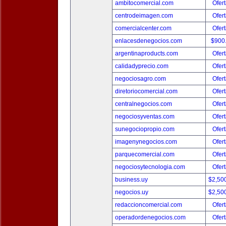
ambitocomercial.com
Ofert
centrodeimagen.com
Ofert
comercialcenter.com
Ofert
enlacesdenegocios.com
$900
argentinaproducts.com
Ofert
calidadyprecio.com
Ofert
negociosagro.com
Ofert
diretoriocomercial.com
Ofert
centralnegocios.com
Ofert
negociosyventas.com
Ofert
sunegociopropio.com
Ofert
imagenynegocios.com
Ofert
parquecomercial.com
Ofert
negociosytecnologia.com
Ofert
business.uy
$2,50
negocios.uy
$2,50
redaccioncomercial.com
Ofert
operadordenegocios.com
Ofert