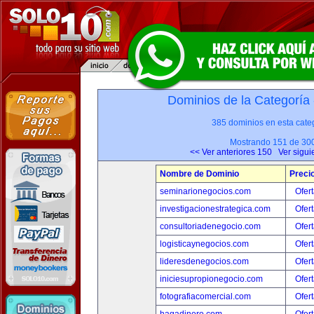
Dominios de la Categoría
385 dominios en esta categ
Mostrando 151 de 30
<< Ver anteriores 150
Ver sigui
Nombre de Dominio
Preci
seminarionegocios.com
Ofert
investigacionestrategica.com
Ofert
consultoriadenegocio.com
Ofert
logisticaynegocios.com
Ofert
lideresdenegocios.com
Ofert
iniciesupropionegocio.com
Ofert
fotografiacomercial.com
Ofert